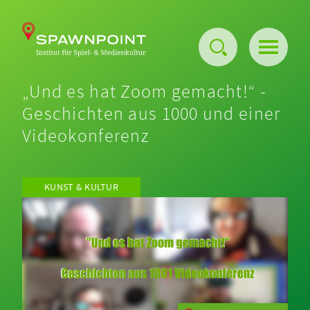
„Und es hat Zoom gemacht!“ -
Über uns
Geschichten aus 1000 und einer
Videokonferenz
Events
Projekte
KUNST & KULTUR
Publikationen
Barriere-freier Maker-Space