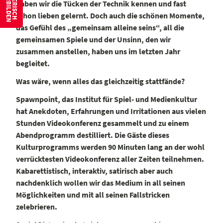
W
S
P
I
E
L
E
R
I
S
C
H
E
I
T
E
R
B
I
L
D
E
N
haben wir die Tücken der Technik kennen und fast
schon lieben gelernt. Doch auch die schönen Momente,
das Gefühl des „gemeinsam alleine seins“, all die
gemeinsamen Spiele und der Unsinn, den wir
zusammen anstellen, haben uns im letzten Jahr
begleitet.
Was wäre, wenn alles das gleichzeitig stattfände?
Spawnpoint, das Institut für Spiel- und Medienkultur
hat Anekdoten, Erfahrungen und Irritationen aus vielen
Stunden Videokonferenz gesammelt und zu einem
Abendprogramm destilliert. Die Gäste dieses
Kulturprogramms werden 90 Minuten lang an der wohl
verrücktesten Videokonferenz aller Zeiten teilnehmen.
Kabarettistisch, interaktiv, satirisch aber auch
nachdenklich wollen wir das Medium in all seinen
Möglichkeiten und mit all seinen Fallstricken
zelebrieren.