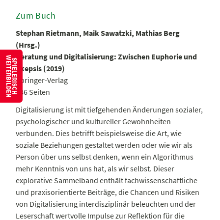
Zum Buch
Stephan Rietmann, Maik Sawatzki, Mathias Berg
(Hrsg.)
Beratung und Digitalisierung: Zwischen Euphorie und
W
S
P
I
E
L
E
R
I
S
C
H
E
I
T
E
R
B
I
L
D
E
N
Skepsis (2019)
Springer-Verlag
386 Seiten
Digitalisierung ist mit tiefgehenden Änderungen sozialer,
psychologischer und kultureller Gewohnheiten
verbunden. Dies betrifft beispielsweise die Art, wie
soziale Beziehungen gestaltet werden oder wie wir als
Person über uns selbst denken, wenn ein Algorithmus
mehr Kenntnis von uns hat, als wir selbst. Dieser
explorative Sammelband enthält fachwissenschaftliche
und praxisorientierte Beiträge, die Chancen und Risiken
von Digitalisierung interdisziplinär beleuchten und der
Leserschaft wertvolle Impulse zur Reflektion für die