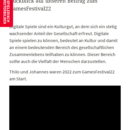
Rückblick auf unseren Beitrag zum
W
S
P
I
E
L
E
R
I
S
C
H
E
I
T
E
R
B
I
L
D
E
N
GamesFestival22
Digitale Spiele sind ein Kulturgut, an dem sich ein stetig
wachsender Anteil der Gesellschaft erfreut. Digitale
Spiele spielen zu können, bedeutet an Kultur und damit
an einem bedeutenden Bereich des gesellschaftlichen
Zusammenlebens teilhaben zu können. Dieser Bereich
sollte auch die Vielfalt der Menschen darzustellen.
Thilo und Johannes waren 2022 zum GamesFestival22
am Start.