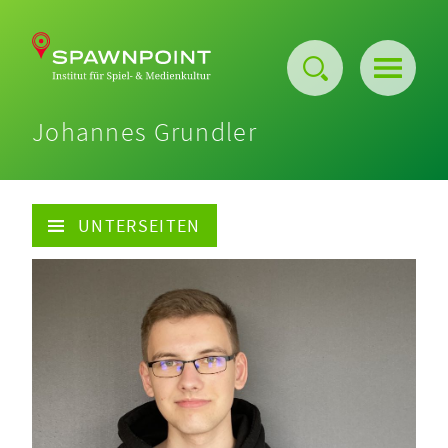
Johannes Grundler
Über uns
Events
UNTERSEITEN
Projekte
Publikationen
Barriere-freier Maker-Space