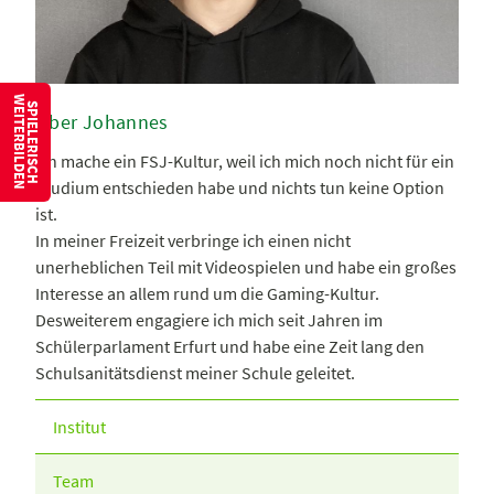
W
S
P
I
E
L
E
R
I
S
C
H
E
I
T
E
R
B
I
L
D
E
N
Über Johannes
Ich mache ein FSJ-Kultur, weil ich mich noch nicht für ein
Studium entschieden habe und nichts tun keine Option
ist.
In meiner Freizeit verbringe ich einen nicht
unerheblichen Teil mit Videospielen und habe ein großes
Interesse an allem rund um die Gaming-Kultur.
Desweiterem engagiere ich mich seit Jahren im
Schülerparlament Erfurt und habe eine Zeit lang den
Schulsanitätsdienst meiner Schule geleitet.
Institut
Team