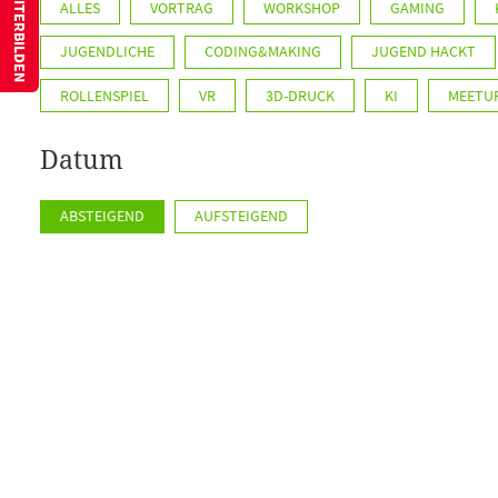
ALLES
VORTRAG
WORKSHOP
GAMING
JUGENDLICHE
CODING&MAKING
JUGEND HACKT
ROLLENSPIEL
VR
3D-DRUCK
KI
MEETU
Datum
ABSTEIGEND
AUFSTEIGEND