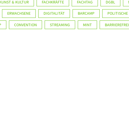
KUNST & KULTUR
FACHKRÄFTE
FACHTAG
DGBL
ERWACHSENE
DIGITALITÄT
BARCAMP
POLITISCHE
P
CONVENTION
STREAMING
MINT
BARRIEREFREI