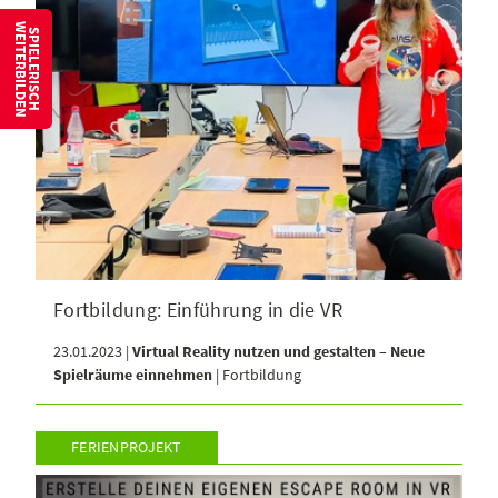
W
S
P
I
E
L
E
R
I
S
C
H
E
I
T
E
R
B
I
L
D
E
N
Fortbildung: Einführung in die VR
23.01.2023 |
Virtual Reality nutzen und gestalten – Neue
Spielräume einnehmen
| Fortbildung
FERIENPROJEKT