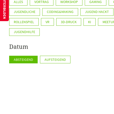
ALLES
VORTRAG
WORKSHOP
GAMING
JUGENDLICHE
CODING&MAKING
JUGEND HACKT
ROLLENSPIEL
VR
3D-DRUCK
KI
MEETU
JUGENDHILFE
Datum
ABSTEIGEND
AUFSTEIGEND