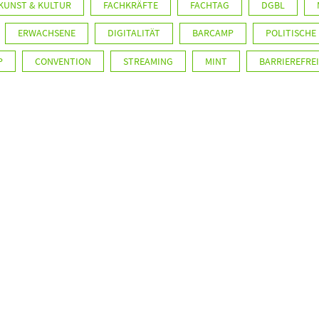
KUNST & KULTUR
FACHKRÄFTE
FACHTAG
DGBL
ERWACHSENE
DIGITALITÄT
BARCAMP
POLITISCHE
P
CONVENTION
STREAMING
MINT
BARRIEREFREI