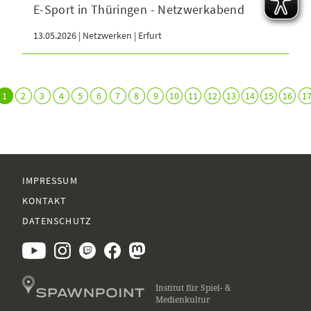
E-Sport in Thüringen - Netzwerkabend
13.05.2026 | Netzwerken | Erfurt
1
2
3
4
5
6
7
8
9
10
11
12
13
14
15
16
1
IMPRESSUM
KONTAKT
DATENSCHUTZ
Institut für Spiel- &
Medienkultur