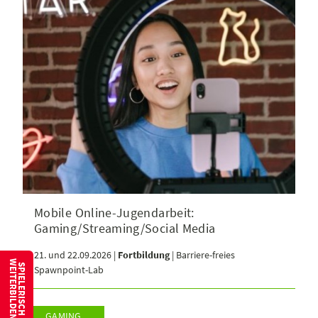
Mobile Online-Jugendarbeit:
Gaming/Streaming/Social Media
21. und 22.09.2026 |
Fortbildung
| Barriere-freies
W
S
P
I
E
L
E
R
I
S
C
H
E
I
T
E
R
B
I
L
D
E
N
Spawnpoint-Lab
GAMING