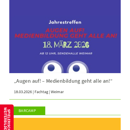
„Augen auf! – Medienbildung geht alle an!“
18.03.2026 | Fachtag | Weimar
W
BARCAMP
S
P
I
E
L
E
R
I
S
C
H
E
I
T
E
R
B
I
L
D
E
N