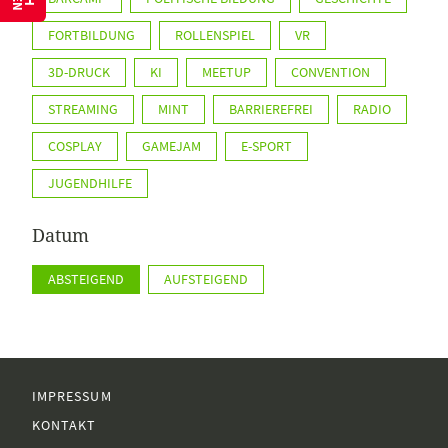
FORTBILDUNG
ROLLENSPIEL
VR
3D-DRUCK
KI
MEETUP
CONVENTION
STREAMING
MINT
BARRIEREFREI
RADIO
COSPLAY
GAMEJAM
E-SPORT
JUGENDHILFE
Datum
ABSTEIGEND
AUFSTEIGEND
IMPRESSUM
KONTAKT