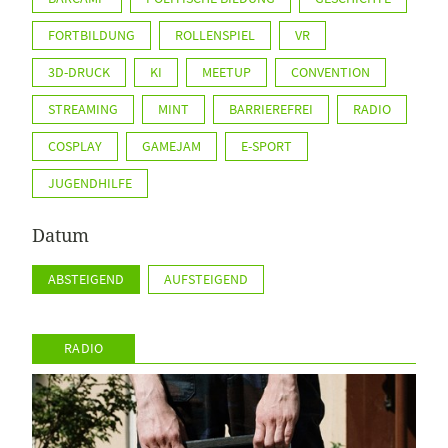
FORTBILDUNG
ROLLENSPIEL
VR
3D-DRUCK
KI
MEETUP
CONVENTION
STREAMING
MINT
BARRIEREFREI
RADIO
COSPLAY
GAMEJAM
E-SPORT
JUGENDHILFE
Datum
ABSTEIGEND
AUFSTEIGEND
RADIO