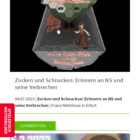
Zocken und Schnacken: Erinnern an NS und
seine Verbrechen
04.07.2023 |
Zocken und Schnacken: Erinnern an NS und
seine Verbrechen
| Franz Mehlhose in Erfurt
W
S
P
I
E
L
E
R
I
S
C
H
E
I
T
E
R
B
I
L
D
E
N
CONVENTION