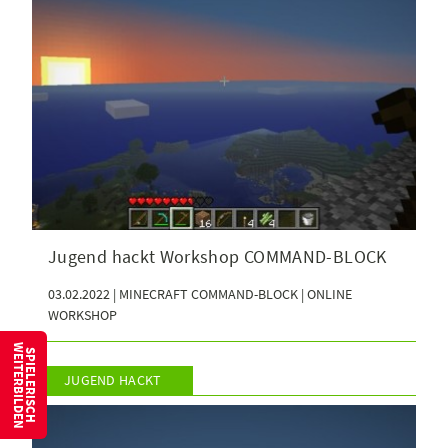
Jugend hackt Workshop COMMAND-BLOCK
03.02.2022 | MINECRAFT COMMAND-BLOCK | ONLINE
WORKSHOP
W
S
P
I
E
L
E
R
I
S
C
H
E
I
T
E
R
B
I
L
D
E
N
JUGEND HACKT