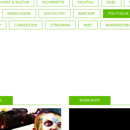
KUNST & KULTUR
FACHKRÄFTE
FACHTAG
DGBL
ERWACHSENE
DIGITALITÄT
BARCAMP
POLITISCHE
P
CONVENTION
STREAMING
MINT
BARRIEREFREI
G
WORKSHOP