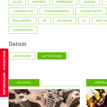
ALLES
VORTRAG
WORKSHOP
GAMING
JUGENDLICHE
CODING&MAKING
JUGEND HACKT
ROLLENSPIEL
VR
3D-DRUCK
KI
MEETU
JUGENDHILFE
Datum
SPIELERISCH WEITERBILDEN
ABSTEIGEND
AUFSTEIGEND
FACHTAG
VORTRA