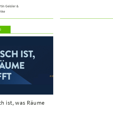
rtin Geisler &
chke
G
sch ist, was Räume
t