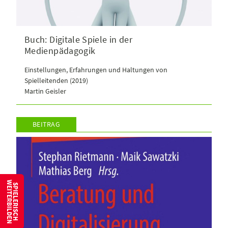
Buch: Digitale Spiele in der
Medienpädagogik
Einstellungen, Erfahrungen und Haltungen von
Spielleitenden (2019)
Martin Geisler
BEITRAG
W
S
P
I
E
L
E
R
I
S
C
H
E
I
T
E
R
B
I
L
D
E
N